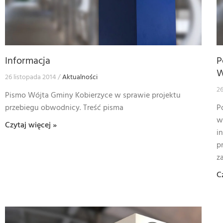
Informacja
P
W
26 listopada 2014
Aktualności
26
Pismo Wójta Gminy Kobierzyce w sprawie projektu
przebiegu obwodnicy. Treść pisma
P
w
Czytaj więcej »
i
p
z
C