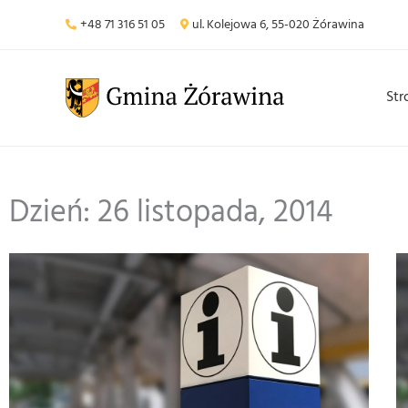
Przejdź
+48 71 316 51 05
ul. Kolejowa 6, 55-020 Żórawina
do
treści
Str
Dzień: 26 listopada, 2014