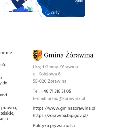
Gminie
ości
Urząd Gminy Zórawina
ul. Kolejowa 6
u
55-020 Żórawina
y do
Tel:
+48 71 316 51 05
ności
E-mail: urzad@zorawina.pl
https://www.gminazorawina.pl
 prawna,
elskie,
https://zorawina.bip.gov.pl/
acja
Polityka prywatności