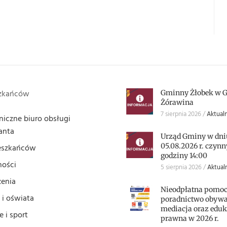
szkańców
Gminny Żłobek w 
Żórawina
7 sierpnia 2026
Aktualn
niczne biuro obsługi
anta
Urząd Gminy w dni
05.08.2026 r. czynn
eszkańców
godziny 14:00
ności
5 sierpnia 2026
Aktual
enia
Nieodpłatna pomoc
 i oświata
poradnictwo obywat
mediacja oraz eduk
 i sport
prawna w 2026 r.