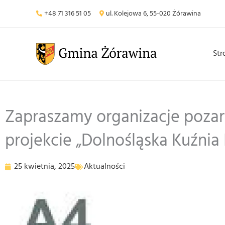
Przejdź
+48 71 316 51 05
ul. Kolejowa 6, 55-020 Żórawina
do
treści
Str
Zapraszamy organizacje poza
projekcie „Dolnośląska Kuźnia I
25 kwietnia, 2025
Aktualności