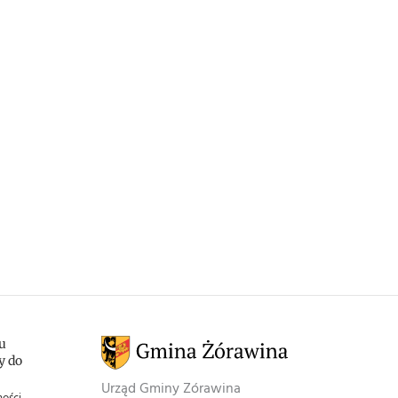
u
y do
Urząd Gminy Zórawina