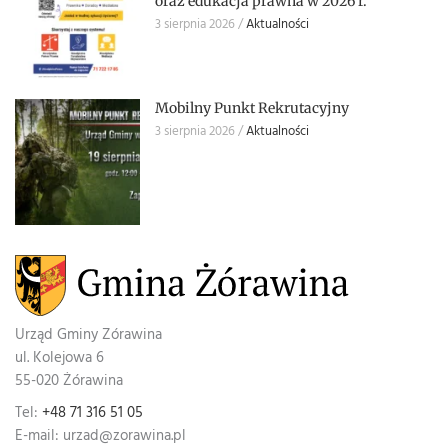
oraz edukacja prawna w 2026 r.
3 sierpnia 2026
Aktualności
Mobilny Punkt Rekrutacyjny
3 sierpnia 2026
Aktualności
Urząd Gminy Zórawina
ul. Kolejowa 6
55-020 Żórawina
Tel:
+48 71 316 51 05
E-mail: urzad@zorawina.pl