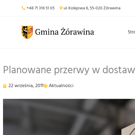
Przejdź
+48 71 316 51 05
ul. Kolejowa 6, 55-020 Żórawina
do
treści
Str
Planowane przerwy w dostawie
22 września, 2011
Aktualności