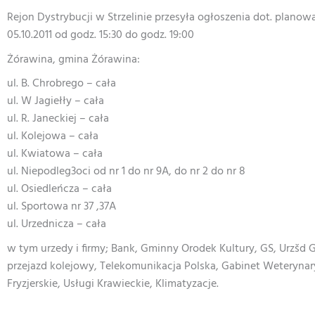
Rejon Dystrybucji w Strzelinie przesyła ogłoszenia dot. plano
05.10.2011 od godz. 15:30 do godz. 19:00
Żórawina, gmina Żórawina:
ul. B. Chrobrego – cała
ul. W Jagiełły – cała
ul. R. Janeckiej – cała
ul. Kolejowa – cała
ul. Kwiatowa – cała
ul. Niepodleg3oci od nr 1 do nr 9A, do nr 2 do nr 8
ul. Osiedleńcza – cała
ul. Sportowa nr 37 ,37A
ul. Urzednicza – cała
w tym urzedy i firmy; Bank, Gminny Orodek Kultury, GS, Urzšd G
przejazd kolejowy, Telekomunikacja Polska, Gabinet Weterynary
Fryzjerskie, Usługi Krawieckie, Klimatyzacje.