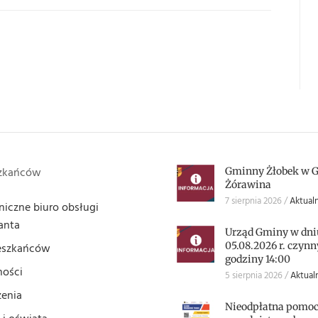
szkańców
Gminny Żłobek w 
Żórawina
7 sierpnia 2026
Aktualn
niczne biuro obsługi
anta
Urząd Gminy w dni
05.08.2026 r. czynn
eszkańców
godziny 14:00
ności
5 sierpnia 2026
Aktual
enia
Nieodpłatna pomoc