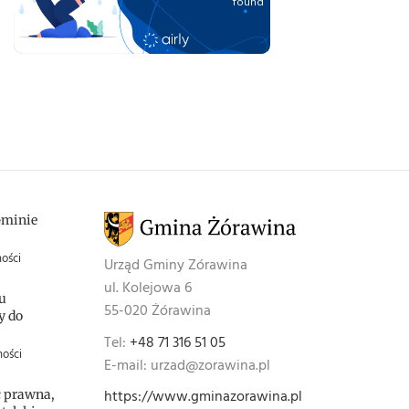
Gminie
ości
Urząd Gminy Zórawina
ul. Kolejowa 6
u
55-020 Żórawina
y do
Tel:
+48 71 316 51 05
ności
E-mail: urzad@zorawina.pl
https://www.gminazorawina.pl
 prawna,