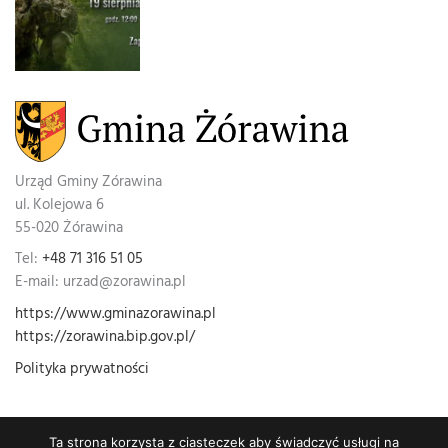
Urząd Gminy Zórawina
ul. Kolejowa 6
55-020 Żórawina
Tel:
+48 71 316 51 05
E-mail: urzad@zorawina.pl
https://www.gminazorawina.pl
https://zorawina.bip.gov.pl/
Polityka prywatności
Ta strona korzysta z ciasteczek aby świadczyć usługi na