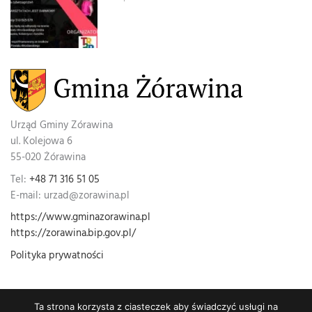
Urząd Gminy Zórawina
ul. Kolejowa 6
55-020 Żórawina
Tel:
+48 71 316 51 05
E-mail: urzad@zorawina.pl
https://www.gminazorawina.pl
https://zorawina.bip.gov.pl/
Polityka prywatności
Ta strona korzysta z ciasteczek aby świadczyć usługi na