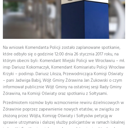
Na wniosek Komendanta Policji zostało zaplanowane spotkanie,
które odbyło się o godzinie 12:00 dnia 26 stycznia 2017 roku, na
którym obecni byli: Komendant Miejski Policji we Wrocławiu – mł.
insp Dariusz Kokornaczyk, Komendant Komisariatu Policji Wrocław
Krzyki – podinsp. Dariusz Liksza, Przewodnicząca Komisji Oświaty
– pani Jadwiga Babij, Wójt Gminy Żórawina Jan Żukowski o czym
informował publicznie Wójt Gminy na ostatniej sesji Rady Gminy
Żórawina, na Komisji Oświaty oraz spotkaniu z Sołtysami.
Przedmiotem rozmów było wzmocnienie rewiru dzielnicowych w
Żórawinie poprzez zapewnienie nowych etatów, w związku ze
złożoną przez Wójta, Komisję Oświaty i Sołtysów petycją w
sprawie utrzymania i dalszej służby policjantów w ramach lokalnej