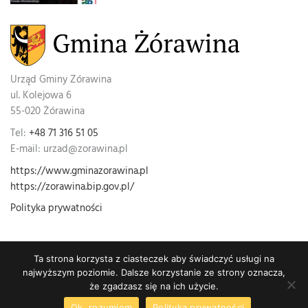
Urząd Gminy Zórawina
ul. Kolejowa 6
55-020 Żórawina
Tel:
+48 71 316 51 05
E-mail: urzad@zorawina.pl
https://www.gminazorawina.pl
https://zorawina.bip.gov.pl/
Polityka prywatności
Ta strona korzysta z ciasteczek aby świadczyć usługi na
najwyższym poziomie. Dalsze korzystanie ze strony oznacza,
Wszelkie prawa zastrzeżone © Urząd Gminy Żórawina
że zgadzasz się na ich użycie.
Realizacja:
GorillaWeb.pl
Ok, rozumiem
Polityka prywatności