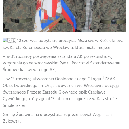
10 czerwca odbyła się uroczysta Msza św. w Kościele pw.
św. Karola Boromeusza we Wrocławiu, która miała miejsce
– w 31. rocznicę poświęcenia Sztandaru AK po rekonstrukcji i
wręczenia go na wrocławskim Rynku Pocztowi Sztandarowemu
Środowiska Lwowskiego AK,
– w 13. rocznicę utworzenia Ogólnopolskiego Okręgu ŚZŻAK III
Obsz. Lwowskiego im. Orląt Lwowskich we Wrocławiu decyzją
ówczesnego Prezesa Zarządu Głównego ppłk Czesława
Cywińskiego, który zginął 13 lat temu tragicznie w Katastrofie
Smoleńskiej.
Gminę Żórawina na uroczystości reprezentował Wójt – Jan
Żukowski.