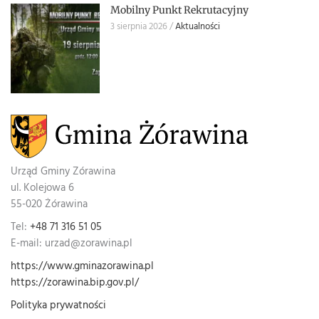
Mobilny Punkt Rekrutacyjny
3 sierpnia 2026
Aktualności
Urząd Gminy Zórawina
ul. Kolejowa 6
55-020 Żórawina
Tel:
+48 71 316 51 05
E-mail: urzad@zorawina.pl
https://www.gminazorawina.pl
https://zorawina.bip.gov.pl/
Polityka prywatności