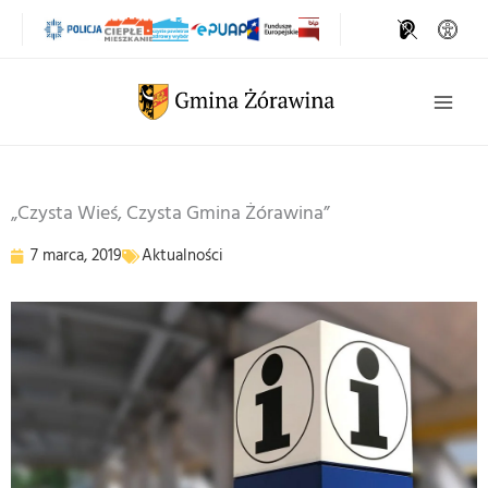
Przejdź
do
treści
Szukaj
„Czysta Wieś, Czysta Gmina Żórawina”
7 marca, 2019
Aktualności