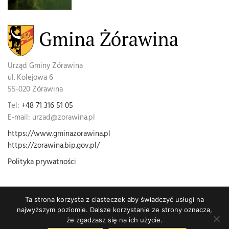
Urząd Gminy Zórawina
ul. Kolejowa 6
55-020 Żórawina
Tel:
+48 71 316 51 05
E-mail: urzad@zorawina.pl
https://www.gminazorawina.pl
https://zorawina.bip.gov.pl/
Polityka prywatności
Ta strona korzysta z ciasteczek aby świadczyć usługi na
najwyższym poziomie. Dalsze korzystanie ze strony oznacza,
Wszelkie prawa zastrzeżone © Urząd Gminy Żórawina
że zgadzasz się na ich użycie.