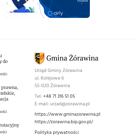
u
y do
Urząd Gminy Zórawina
ności
ul. Kolejowa 6
55-020 Żórawina
 prawna,
elskie,
Tel:
+48 71 316 51 05
acja
E-mail: urzad@zorawina.pl
ości
https://www.gminazorawina.pl
https://zorawina.bip.gov.pl/
rutacyjny
Polityka prywatności
ości