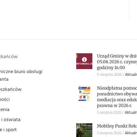
szkańców
Urząd Gminy w dni
05.08.2026 r. czynn
godziny 14:00
niczne biuro obsługi
5 sierpnia 2026
Aktual
anta
Nieodpłatna pomoc
eszkańców
poradnictwo obywat
ności
mediacja oraz eduk
prawna w 2026 r.
enia
3 sierpnia 2026
Aktualn
 i oświata
Mobilny Punkt Rek
 i sport
3 sierpnia 2026
Aktualn