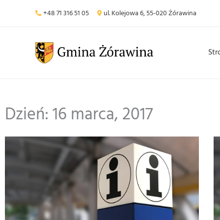
Przejdź
+48 71 316 51 05
ul. Kolejowa 6, 55-020 Żórawina
do
treści
Str
Dzień: 16 marca, 2017