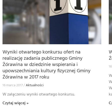
Wyniki otwartego konkursu ofert na
W
realizację zadania publicznego Gminy
Ż
Żórawina w dziedzinie wspierania i
16
upowszechniania kultury fizycznej Gminy
W
Żórawina w 2017 roku
W
16 marca 2017
Aktualności
W
W załączeniu wyniki otwartego konkursu.
k
Czytaj więcej »
C